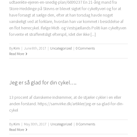
udtaenkte-ejeren-en-snedig-plan/6699237 En 21-årig mand fra
Store-Heddinge på Stevns er blevet sigtet for cykeltyveri og for at
have forsøgt at sælge den, efter at han torsdag havde noget
vanskeligt ved at forklare, hvordan han var kommet i besiddelse af
en flot herrecykel. Ifølge Midt- og Vestsjællands Politi kan cykeltyven
forvente et strafferetsligt efterspil, idet der ikke [...]
By
Kim
|
June 8th, 2017
|
Uncategorized
|
0 Comments
Read More
Jeg er så glad for din cykel….
13 procent af danskerne indrømmer, at de stjæler cykler i en eller
anden forstand. https://samvirke.dk/artikler/jeg-er-sa-glad-for-din-
cykel
By
Kim
|
May 30th, 2017
|
Uncategorized
|
0 Comments
Read More