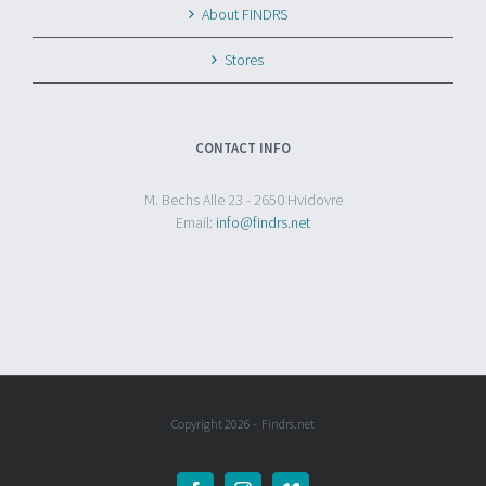
About FINDRS
Stores
CONTACT INFO
M. Bechs Alle 23 - 2650 Hvidovre
Email:
info@findrs.net
Copyright
2026 - Findrs.net