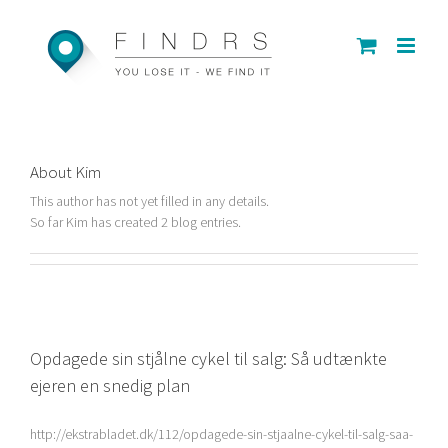
Skip
to
content
About
Kim
This author has not yet filled in any details.
So far Kim has created 2 blog entries.
Opdagede sin stjålne cykel til salg: Så udtænkte
ejeren en snedig plan
http://ekstrabladet.dk/112/opdagede-sin-stjaalne-cykel-til-salg-saa-