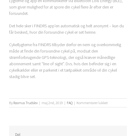
Lygterne og app’en kommunikerer via Bluetooth Low Energy (BLE),
som giver mulighed for at spore din cykel flere år efter den er
forsvundet.
Det hele sker i FINDRS app’en automatisk og helt anonymt – kun du
får besked, hvor din forsvundne cykel er set henne.
Cykellygterne fra FINDRS tilbyder derfor en nem og overkommelig
måde at finde din forsvundne cykel på, modsat den
strømforbrugende GPS-teknologi, der også kræver månedlige
abonnement samt “line of sight”. Dvs. hvis den befinder sig i en
cykelkælder eller er parkeret i et tætpakket område vil din cykel
stadig blive set.
til
By
Rasmus Trudslev
|
maj 2nd, 2019
|
FAQ
|
Kommentarer lukket
Hvordan
virker
FIND
funktionen?
Del