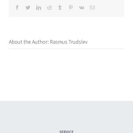
Facebook
Twitter
LinkedIn
Reddit
Tumblr
Pinterest
Vk
Email
About the Author:
Rasmus Trudslev
SERVICE