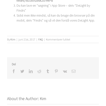
findrs/id1059186420?mt=8
Du kan lave en “søgning” i App Store – skriv “DeLight by
Findrs”
Sidst men ikke mindst, så kan du bruge din browser på din
mobil, skriv “Findrs” og så vil den forslå vores DeLight App.
til
By
Kim
|
juni 21st, 2017
|
FAQ
|
Kommentarer lukket
Hvor
kan
jeg
finde
DeLight
Del
app’en?
Facebook
Twitter
LinkedIn
Reddit
Tumblr
Pinterest
Vk
Email
About the Author:
Kim