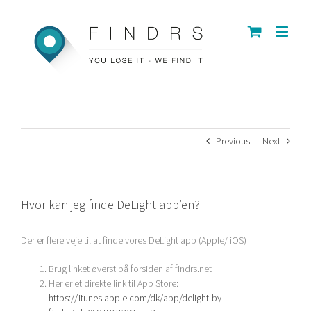
Skip
to
content
Previous
Next
Hvor kan jeg finde DeLight app’en?
Der er flere veje til at finde vores DeLight app (Apple/ iOS)
Brug linket øverst på forsiden af findrs.net
Her er et direkte link til App Store:
https://itunes.apple.com/dk/app/delight-by-