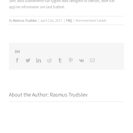
Skift altid batterierne når lygten ikke længere vil tænde, eller når
app’en informerer om lavt batteri.
til
By
Rasmus Trudslev
|
april 21st, 2017
|
FAQ
|
Kommentarer lukket
Hvor
lang
tid
holder
DeLight
Del
strøm?
Facebook
Twitter
LinkedIn
Reddit
Tumblr
Pinterest
Vk
Email
About the Author:
Rasmus Trudslev