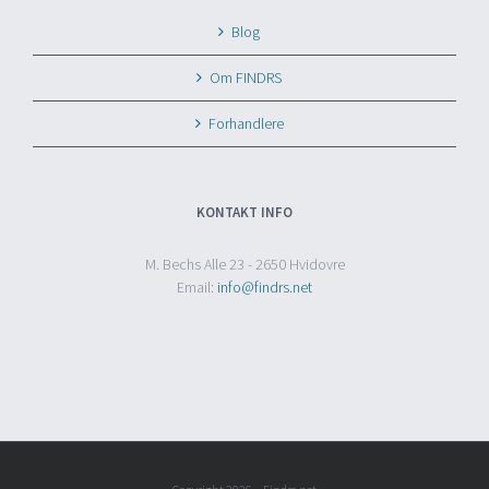
Blog
Om FINDRS
Forhandlere
KONTAKT INFO
M. Bechs Alle 23 - 2650 Hvidovre
Email:
info@findrs.net